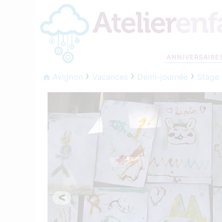
ANNIVERSAIRE
Avignon
Vacances
Demi-journée
Stage 
<