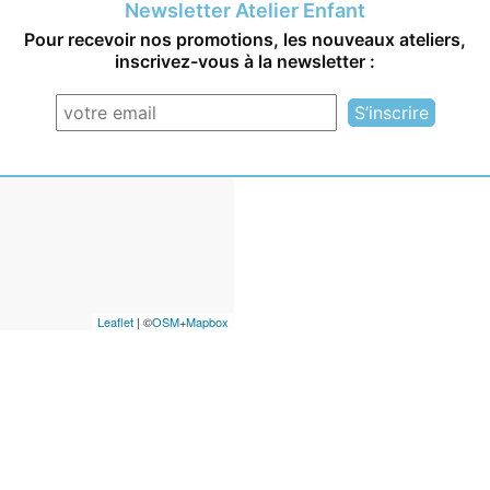
Newsletter Atelier Enfant
Informations pratiques
Pour recevoir nos promotions, les nouveaux ateliers,
Contact
: 06 10 24 40 82
inscrivez-vous à la newsletter :
Adresse
: Ferme pédagogiqu
l’Etang - 84260 Sarrians
Prix de l’atelier
: 30€ pour un
Durée de l’atelier
: 2h
Leaflet
| ©
OSM
+
Mapbox