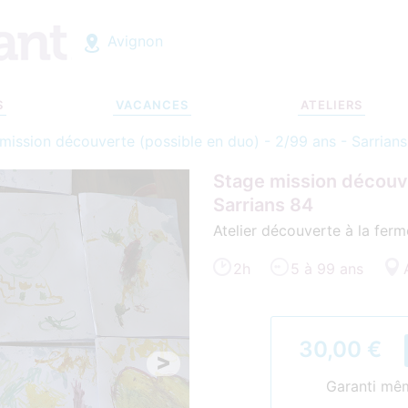
Avignon
S
VACANCES
ATELIERS
mission découverte (possible en duo) - 2/99 ans - Sarrian
Stage mission découve
Sarrians 84
Atelier découverte à la fer
2h
5 à 99 ans
30,00 €
>
Garanti même