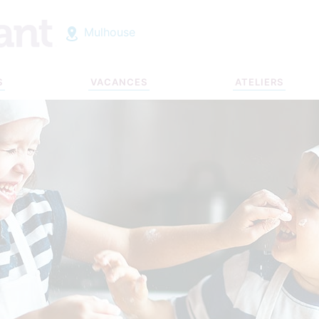
Mulhouse
S
VACANCES
ATELIERS