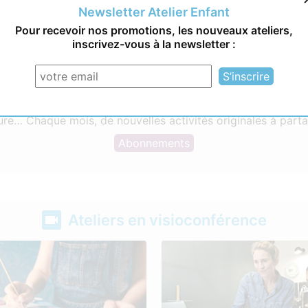
Newsletter Atelier Enfant
Pour recevoir nos promotions, les nouveaux ateliers,
inscrivez-vous à la newsletter :
 l’année
: Atelier Enfant Mulhouse propose des ateliers uniqu
ure… Chaque mois, de nouvelles activités originales à parta
Abonnements
Ateliers en visioconférence