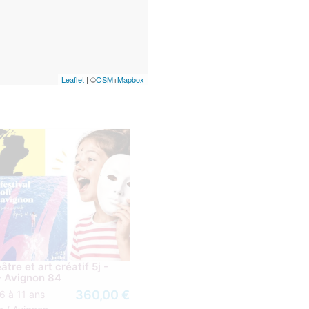
Leaflet
| ©
OSM
+
Mapbox
tre et art créatif 5j -
- Avignon 84
360,00 €
6 à 11 ans