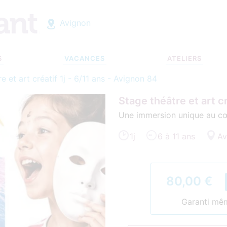
Avignon
S
VACANCES
ATELIERS
e et art créatif 1j - 6/11 ans - Avignon 84
Stage théâtre et art cr
Une immersion unique au cœ
1j
6 à 11 ans
Av
80,00 €
Garanti même