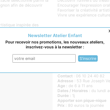
tacle sélectionné parmi la
Découvrir l’univers du théât
ignon afin de découvrir
Encourager l’expression oral
Favoriser la créativité artist
Vivre une expérience culture
rtistique inspirée des
ant les ateliers : décors,
 carnets de spectateurs.
Newsletter Atelier Enfant
Pour recevoir nos promotions, les nouveaux ateliers,
inscrivez-vous à la newsletter :
sent ensemble un projet
lorise leur créativité et leur
Informations pratiques
Contact
: 06 10 24 40 82
Adresse
: 53 Rue Joseph Ve
Age :
de 6 à 11 ans
Dates / Horaires :
du lundi a
Durée :
1j
Apporter son pique-nique
Prix :
80 euros la journée