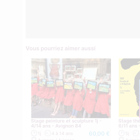
Vous pourriez aimer aussi
Stage peinture et sculpture 1j -
Stage théâ
4/14 ans - Avignon 84
6/11 ans 
60,00 €
1j
4 à 14 ans
5j