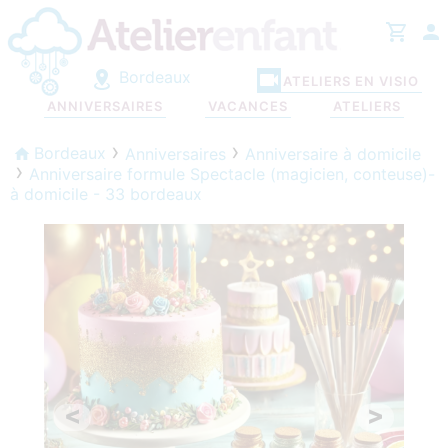
Bordeaux
ATELIERS EN VISIO
ANNIVERSAIRES
VACANCES
ATELIERS
Bordeaux
Anniversaires
Anniversaire à domicile
Anniversaire formule Spectacle (magicien, conteuse)-
à domicile - 33 bordeaux
<
>