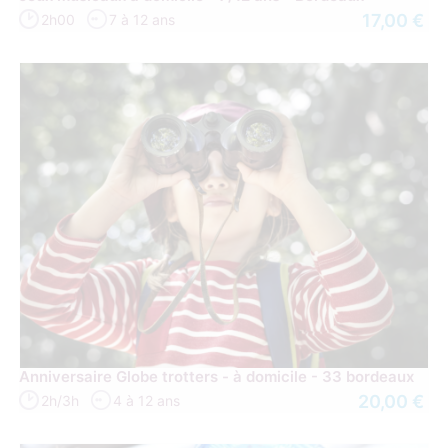
17,00 €
2h00
7 à 12 ans
Anniversaire Globe trotters - à domicile - 33 bordeaux
20,00 €
2h/3h
4 à 12 ans