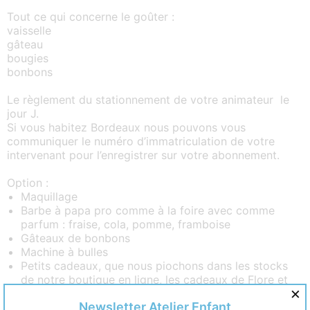
Tout ce qui concerne le goûter :
vaisselle
gâteau
bougies
bonbons
Le règlement du stationnement de votre animateur le
jour J.
Si vous habitez Bordeaux nous pouvons vous
communiquer le numéro d’immatriculation de votre
intervenant pour l’enregistrer sur votre abonnement.
Option :
Maquillage
Barbe à papa pro comme à la foire avec comme
parfum : fraise, cola, pomme, framboise
Gâteaux de bonbons
Machine à bulles
Petits cadeaux, que nous piochons dans les stocks
de notre boutique en ligne, les cadeaux de Flore et
×
Jeanne spécialisée dans les gadgets pour enfants
Newsletter Atelier Enfant
Machine à fumée, une super ambiance pour le thème