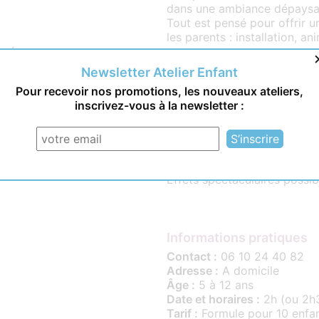
dans une ambiance dépaysant
Tout est pensé pour offrir u
les parents : installation, a
umée
Newsletter Atelier Enfant
Les + de l’atelier :
Pour recevoir nos promotions, les nouveaux ateliers,
inscrivez-vous à la newsletter :
Animation clé en main (zéro 
sinon prévoir un animateur
Univers immersif autour de 
Expériences scientifiques l
Activités créatives et partic
Souvenir à emporter
Effets spectaculaires possi
Informations pratiques
Contact :
06 10 24 40 82
Adresse :
A domicile
Âge :
5 à 12 ans
Date et horaires :
2h (ou 2h3
Tarif :
Formule pour 10 enfant