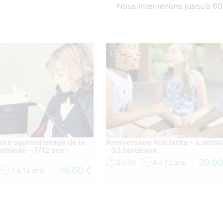
Nous intervenons jusqu’à 6
ire apprentissage de la
Anniversaire Koh lanta - à domic
omicile - 7/12 ans -
- 33 bordeaux
x
20,00
2h/3h
4 à 12 ans
16,00 €
7 à 12 ans