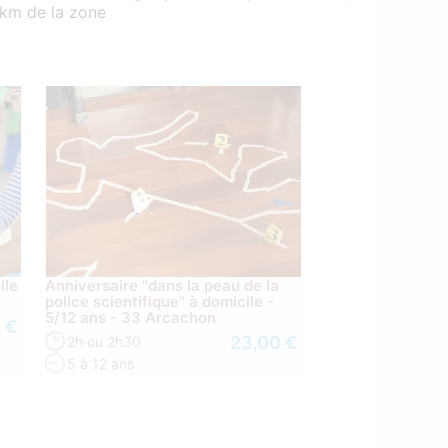
0km de la zone
ile
Anniversaire "dans la peau de la
police scientifique" à domicile -
5/12 ans - 33 Arcachon
 €
23,00 €
2h ou 2h30
5 à 12 ans