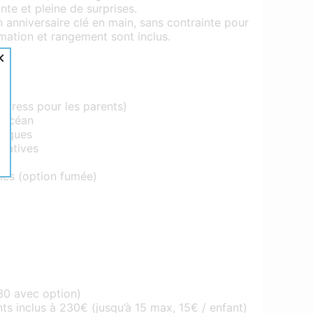
e et pleine de surprises.
n anniversaire clé en main, sans contrainte pour
nimation et rangement sont inclus.
×
stress pour les parents)
l’océan
udiques
ipatives
bles (option fumée)
0 avec option)
s inclus à 230€ (jusqu’à 15 max, 15€ / enfant)