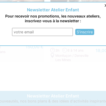
Newsletter Atelier Enfant
Pour recevoir nos promotions, les nouveaux ateliers,
inscrivez-vous à la newsletter :
hon Minecraft 1h30X5j -
Stage je découvre les animaux 
 En visio
Ranch - 6/14 ans - 03 Deneuille
Mines
150,00 €
j
18,0
3h
6 à 14 ans
 ans
Montluçon / Deneville
Les Mines
Newsletter Atelier Enfant
ouveautés, nos bons plans & des idées d'activités inspirant