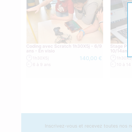
Coding avec Scratch 1h30X5j - 6/9
Stage Pyt
ans - En visio
10/14ans -
140,00 €
1h30X5j
1h30X5
6 à 9 ans
10 à 14
Inscrivez-vous et recevez toutes nos n