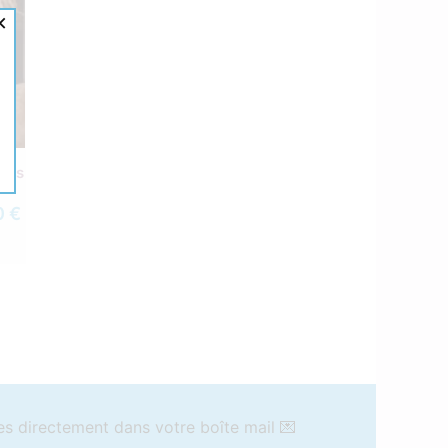
×
du
 Les
0 €
es directement dans votre boîte mail 💌