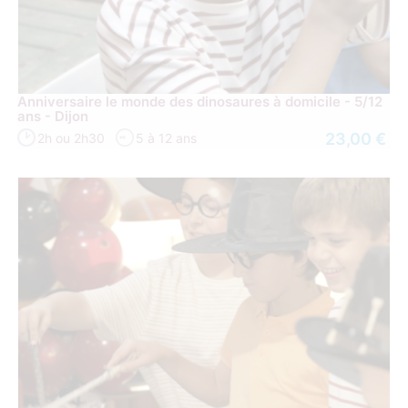
Anniversaire le monde des dinosaures à domicile - 5/12
ans - Dijon
23,00 €
2h ou 2h30
5 à 12 ans