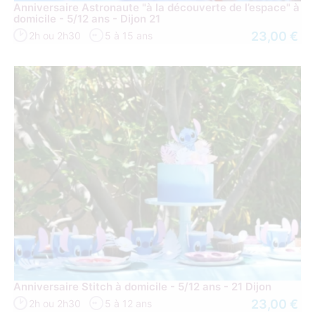
Anniversaire Astronaute "à la découverte de l’espace" à
domicile - 5/12 ans - Dijon 21
23,00 €
2h ou 2h30
5 à 15 ans
Anniversaire Stitch à domicile - 5/12 ans - 21 Dijon
23,00 €
2h ou 2h30
5 à 12 ans