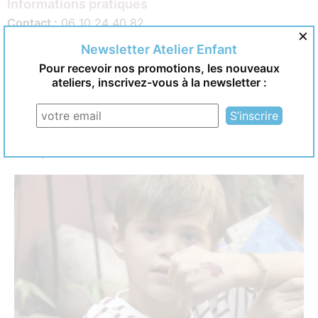
Informations pratiques
Contact :
06 10 24 40 82
×
Adresse :
A domicile
Newsletter Atelier Enfant
Âge :
5 à 12 ans
Date et horaires :
2h (ou 2h30 avec option)
Pour recevoir nos promotions, les nouveaux
Tarif :
Formule pour 10 enfants inclus à 230€ (jusqu’à 15
ateliers, inscrivez-vous à la newsletter :
max, 15€ / enfant)
Nous intervenons jusqu’à 60km de la zone
Vous pourriez aimer aussi