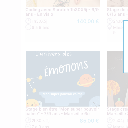
Coding avec Scratch 1h30X5j - 6/9
Stage de c
ans - En visio
6/16 ans 
140,00 €
1h30X5j
2h30
6 à 9 ans
Marseill
9
Stage bien être "Mon super pouvoir
Stage créa
calme" - 7/9 ans - Marseille 6e
Marseille
85,00 €
2h30 x 2j
2hX4j
7 à 9 ans
Marseill