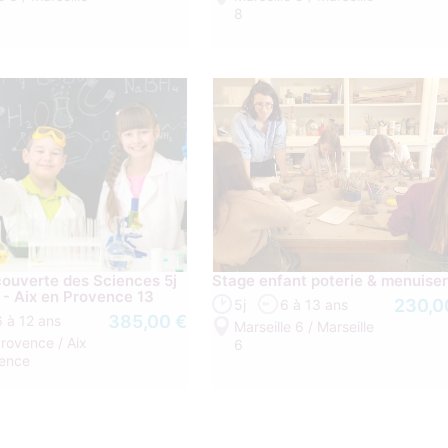
8
ouverte des Sciences 5j
Stage enfant poterie & menuiser
s - Aix en Provence 13
230,0
5j
6 à 13 ans
385,00 €
6 à 12 ans
Marseille 6 / Marseille
Provence / Aix
6
vence