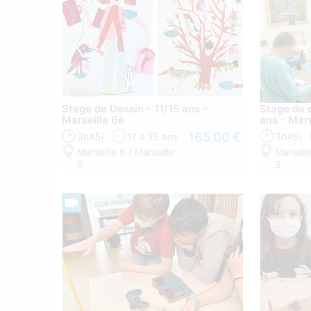
Stage de Dessin - 11/15 ans -
Stage de 
Marseille 6è
ans - Mars
165,00 €
3hX5j
11 à 15 ans
3hX5j
Marseille 6 / Marseille
Marseill
6
6