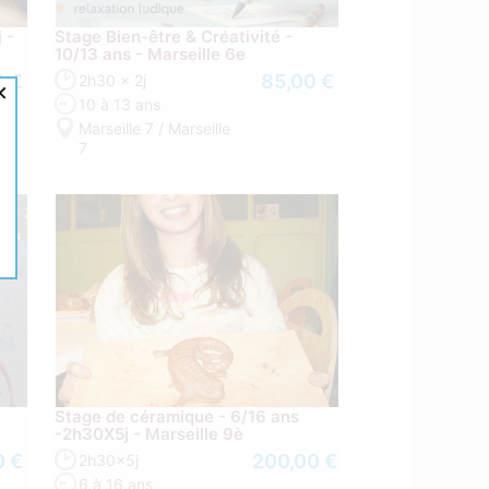
 -
Stage Bien-être & Créativité -
10/13 ans - Marseille 6e
0 €
85,00 €
2h30 x 2j
×
10 à 13 ans
Marseille 7 / Marseille
7
Stage de céramique - 6/16 ans
-2h30X5j - Marseille 9è
0 €
200,00 €
2h30x5j
6 à 16 ans