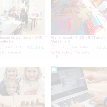
dessin ou peinture - 6/10
Atelier créatif 1h30 - 6/11 ans -
eille 6è
Marseille 8
165,00 €
13,0
6 à 10 ans
1h30
6 à 11 ans
e 6 / Marseille
Marseille 8 / Marseille
8