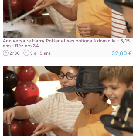
Anniversaire Harry Potter et ses potions à domicile - 5/15
ans - Béziers 34
32,00 €
2h30
5 à 15 ans