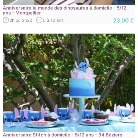
Anniversaire le monde des dinosaures à domicile - 5/12
ans - Montpellier
23,00 €
2h ou 2h30
5 à 12 ans
Anniversaire Stitch à domicile - 5/12 ans - 34 Béziers