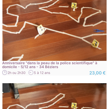
Anniversaire "dans la peau de la police scientifique" à
domicile - 5/12 ans - 34 Béziers
23,00 €
2h ou 2h30
5 à 12 ans