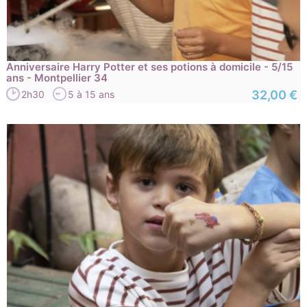
Anniversaire Harry Potter et ses potions à domicile - 5/15
ans - Montpellier 34
32,00 €
2h30
5 à 15 ans