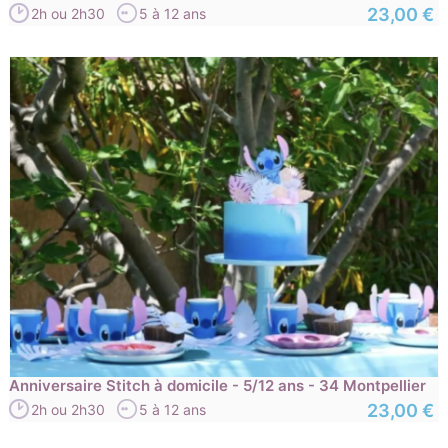
23,00 €
2h ou 2h30
5 à 12 ans
Anniversaire Stitch à domicile - 5/12 ans - 34 Montpellier
23,00 €
2h ou 2h30
5 à 12 ans