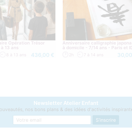
aire Opération Trésor
Anniversaire calligraphie japona
 à 13 ans
à domicile - 7/14 ans - Paris et 
436,00 €
30,00
8 à 13 ans
2h
7 à 14 ans
Newsletter Atelier Enfant
ouveautés, nos bons plans & des idées d'activités inspirant