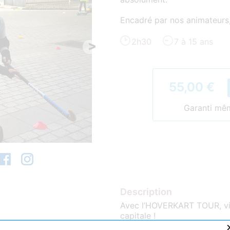
Encadré par nos animateur
2h30
7 à 15 ans
>
55,00 €
Garanti même
Description
Avec l’HOVERKART TOUR, viv
capitale !