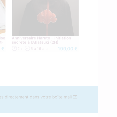
ise
Anniversaire Naruto – Initiation
IDF
secrète à l’Akatsuki (2H)
 €
199,00 €
2h
6 à 16 ans
es directement dans votre boîte mail 💌