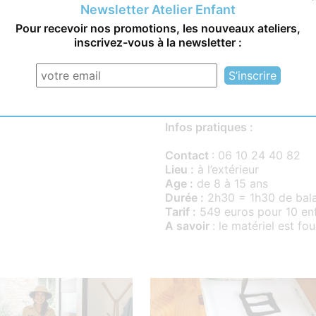
Newsletter Atelier Enfant
Fun, ludique et innovant, l’H
Pour recevoir nos promotions, les nouveaux ateliers,
inscrivez-vous à la newsletter :
Encadré par nos animateurs,
quais de Seine à bord de votr
Informations pratiques
Infos pratiques :
Contact
: 06 10 24 40 82
Lieu :
à l’extérieur
Age :
de 8 à 15 ans
Durée :
2h30 = 1h30 de bala
Tarif :
549 euros pour 10 enf
A savoir
: le matériel est fou