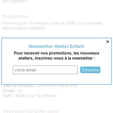
ses cadeaux !
Programme
Formule pour 10 enfants (max) à 360€ pour formule
anniversaire complète.
Chaque enfant repartira avec de beaux souvenirs + un
×
cadeau d’anniversaire surprise personnalisé sera offert à
Newsletter Atelier Enfant
votre enfant à la fin de l’expérience, dédicacé par sa
Pour recevoir nos promotions, les nouveaux
princesse ou son super-héros !
ateliers, inscrivez-vous à la newsletter :
Informations pratiques
Contact :
06 10 24 40 82
Adresse :
à domicile
Âge :
3 à 10 ans
Date et horaires :
semaine et week-end
Durée :
2h
Tarif :
360€ pour 10 enfants
Vous pourriez aimer aussi