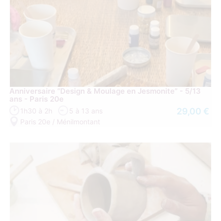
Anniversaire “Design & Moulage en Jesmonite” - 5/13
ans - Paris 20e
29,00 €
1h30 à 2h
5 à 13 ans
Paris 20e / Ménilmontant