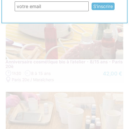
Anniversaire cosmétique bio à l’atelier - 8/15 ans - Paris
20è
42,00 €
1h30
8 à 15 ans
Paris 20e / Maraîchers