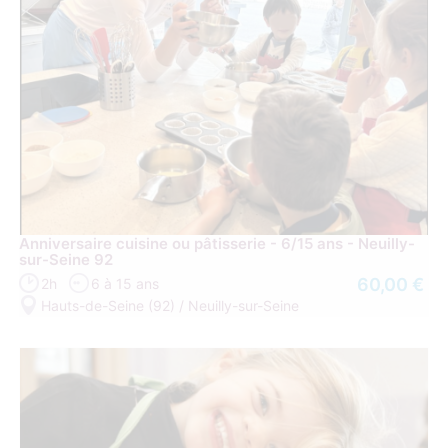
Anniversaire cuisine ou pâtisserie - 6/15 ans - Neuilly-
sur-Seine 92
60,00 €
2h
6 à 15 ans
Hauts-de-Seine (92) / Neuilly-sur-Seine