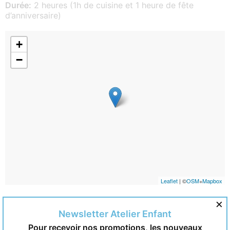
Durée:
2 heures (1h de cuisine et 1 heure de fête
d’anniversaire)
+
−
Leaflet
| ©
OSM
+
Mapbox
Vous pourriez aimer aussi
×
Newsletter Atelier Enfant
Pour recevoir nos promotions, les nouveaux