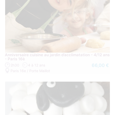
Anniversaire cuisine au jardin d’acclimatation - 4/12 ans
- Paris 16è
66,00 €
2h30
4 à 12 ans
Paris 16e / Porte Maillot