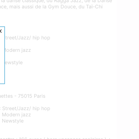
 la danse classique, du Ragga Jazz, de la Danse
nce, mais aussi de la Gym Douce, du Taï-Chi
×
 Street/Jazz/ hip hop
: Modern jazz
p newstyle
ettes - 75015 Paris
: Street/Jazz/ hip hop
 : Modern jazz
p Newstyle