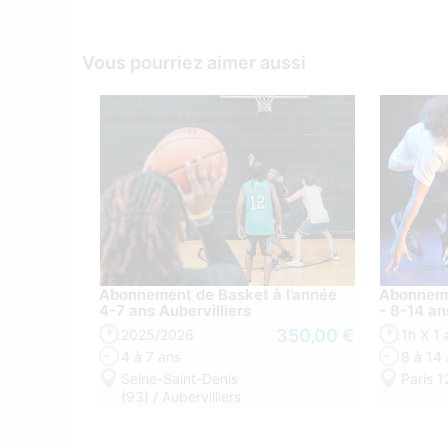
Vous pourriez aimer aussi
Abonnement de Basket à l’année
Abonneme
4-7 ans Aubervilliers
- 8-14 an
350,00 €
2025/2026
1h X 1 
4 à 7 ans
8 à 14
Seine-Saint-Denis
Paris 1
(93) / Aubervilliers