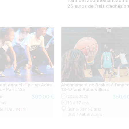
Tarif de l’abonnement au tr
25 euros de frais d’adhésio
nt annuel Hip Hop Ados
Abonnement de Basket à l’anné
s - Paris 12è
13-17 ans Aubervilliers
300,00 €
350,0
an
2025/2026
 ans
13 à 17 ans
2e / Daumesnil
Seine-Saint-Denis
(93) / Aubervilliers