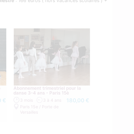
imestre
: 166 euros ( hors vacances scolaires ) +
n
e
Abonnement trimestriel pour la
danse 3-4 ans - Paris 15è
0 €
180,00 €
3 mois
3 à 4 ans
Paris 15e / Porte de
Versailles