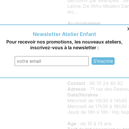
découvrir par exemples : de
Latine, De l’Afro Modern Da
etc…
Au programme :
Newsletter Atelier Enfant
Mercredi de 13h30 à 14h30 :
Pour recevoir nos promotions, les nouveaux ateliers,
Mercredi de 17h30 à 18h30 
inscrivez-vous à la newsletter :
Jeudi de 18h à 19h : Hip ho
Informations pratiques
Contact
: 06 10 24 40 82
Adresse
: 71 rue des Desnou
Date/Horaires
:
Mercredi de 13h30 à 14h30 
Mercredi de 17h30 à 18h30
Jeudi de 18h à 19h : Hip ho
Age
: de 10 à 13 ans