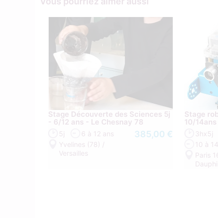
Vous pourriez aimer aussi
Stage Découverte des Sciences 5j
Stage rob
- 6/12 ans - Le Chesnay 78
10/14ans 
385,00 €
5j
6 à 12 ans
3hx5j
Yvelines (78) /
10 à 1
Versailles
Paris 1
Dauphi