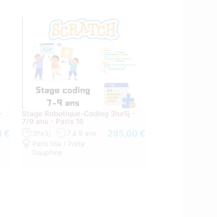
-
Stage Robotique-Coding 3hx5j -
7/9 ans - Paris 16
0 €
295,00 €
3hx5j
7 à 9 ans
Paris 16e / Porte
Dauphine