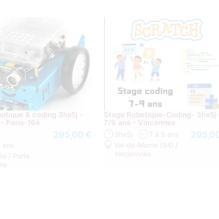
otique & coding 3hx5j -
Stage Robotique-Coding- 3hx5j 
- Paris-16è
7/9 ans - Vincennes
295,00 €
295,0
3hx5j
7 à 9 ans
4 ans
Val-de-Marne (94) /
Vincennnes
6e / Porte
ne