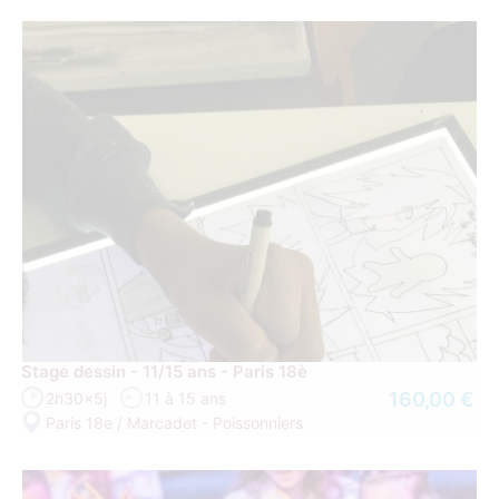
Stage dessin - 11/15 ans - Paris 18è
160,00 €
2h30x5j
11 à 15 ans
Paris 18e / Marcadet - Poissonniers