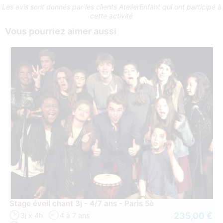
Les avis sont donnés par les clients AtelierEnfant qui ont participé à
cette activité
Vous pourriez aimer aussi
Stage éveil chant 3j - 4/7 ans - Paris 5è
235,00 €
3j x 4h
4 à 7 ans