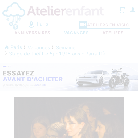
Paris
ATELIERS EN VISIO
ANNIVERSAIRES
VACANCES
ATELIERS
Paris
Vacances
Semaine
Stage de théâtre 5j - 11/15 ans - Paris 11è