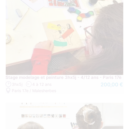
Stage modelage et peinture 3hx5j - 4/12 ans - Paris 17è
200,00 €
3hx5j
4 à 12 ans
Paris 17e / Malesherbes