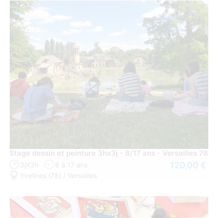
Stage dessin et peinture 3hx3j - 8/17 ans - Versailles 78
120,00 €
3jX3h
8 à 17 ans
Yvelines (78) / Versailles