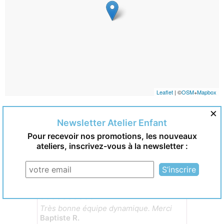
Leaflet
| ©
OSM
+
Mapbox
×
Avis clients
Newsletter Atelier Enfant
Pour recevoir nos promotions, les nouveaux
ateliers, inscrivez-vous à la newsletter :
9.4 / 10
Avis soumis à un contrôle
15/02/2020
Très bonne équipe dynamique. Merci
Baptiste R.