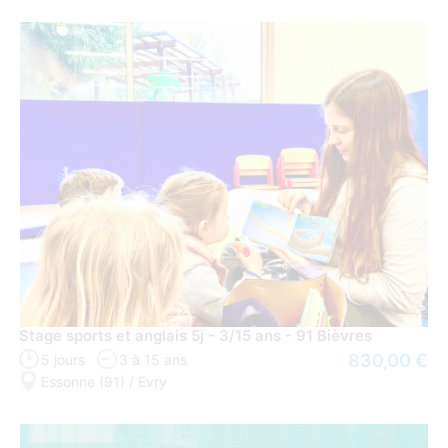
Stage sports et anglais 5j - 3/15 ans - 91 Bièvres
830,00 €
5 jours
3 à 15 ans
Essonne (91) / Evry