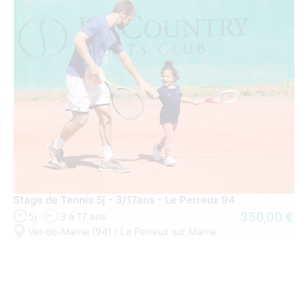
Stage de Tennis 5j - 3/17ans - Le Perreux 94
350,00 €
5j
3 à 17 ans
Val-de-Marne (94) / Le Perreux sur Marne