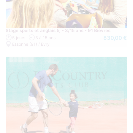
Stage sports et anglais 5j - 3/15 ans - 91 Bièvres
830,00 €
5 jours
3 à 15 ans
Essonne (91) / Evry