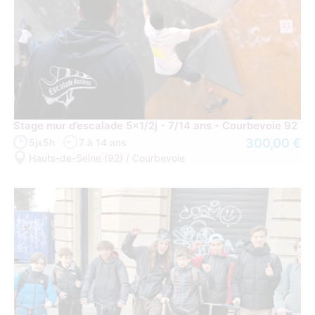
Stage mur d’escalade 5x1/2j - 7/14 ans - Courbevoie 92
300,00 €
5jx5h
7 à 14 ans
Hauts-de-Seine (92) / Courbevoie