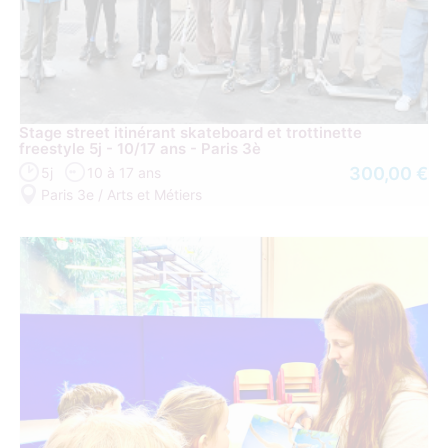
Stage street itinérant skateboard et trottinette
freestyle 5j - 10/17 ans - Paris 3è
300,00 €
5j
10 à 17 ans
Paris 3e / Arts et Métiers