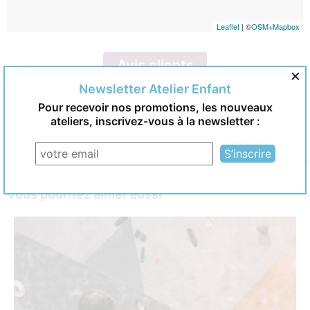
Leaflet
| ©
OSM
+
Mapbox
Avis clients
×
Newsletter Atelier Enfant
Pour recevoir nos promotions, les nouveaux
8 / 10
ateliers, inscrivez-vous à la newsletter :
Avis soumis à un contrôle
Les avis sont donnés par les clients AtelierEnfant qui ont participé à
cette activité
Vous pourriez aimer aussi