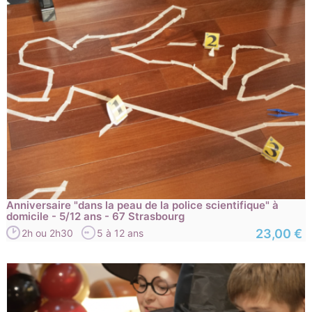
Anniversaire "dans la peau de la police scientifique" à
domicile - 5/12 ans - 67 Strasbourg
23,00 €
2h ou 2h30
5 à 12 ans