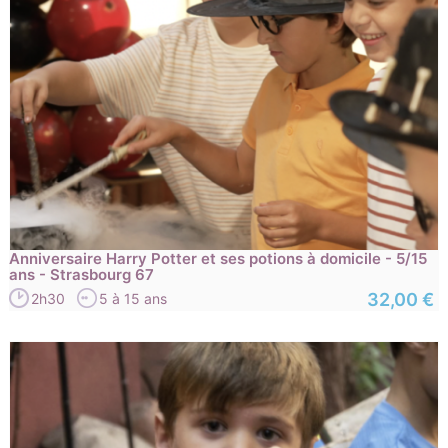
Anniversaire Harry Potter et ses potions à domicile - 5/15
ans - Strasbourg 67
32,00 €
2h30
5 à 15 ans