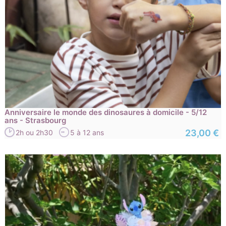
Anniversaire le monde des dinosaures à domicile - 5/12
ans - Strasbourg
23,00 €
2h ou 2h30
5 à 12 ans