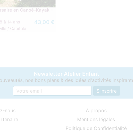
rsaire en Canoé-Kayak -
43,00 €
8 à 14 ans
ille / Capitole
Newsletter Atelier Enfant
ouveautés, nos bons plans & des idées d'activités inspirant
z-nous
À propos
rtenaire
Mentions légales
Politique de Confidentialité