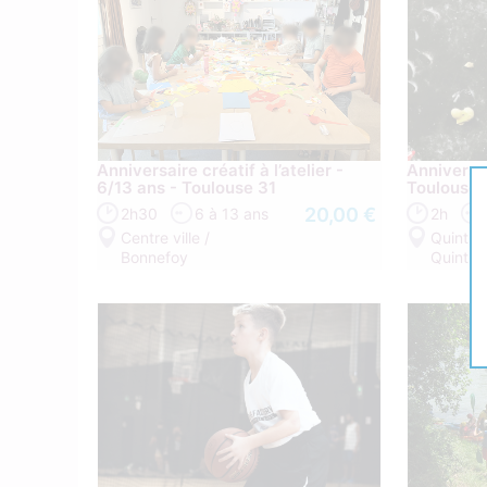
Anniversaire créatif à l’atelier -
Anniversa
6/13 ans - Toulouse 31
Toulouse 
20,00 €
2h30
6 à 13 ans
2h
Centre ville /
Quint-F
Bonnefoy
Quint-F