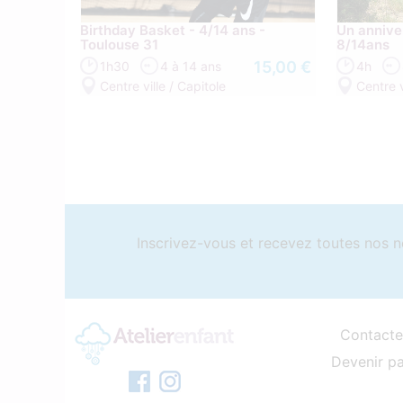
Birthday Basket - 4/14 ans -
Un annive
Toulouse 31
8/14ans
15,00 €
1h30
4 à 14 ans
4h
Centre ville / Capitole
Centre v
Inscrivez-vous et recevez toutes nos n
Contacte
Devenir pa