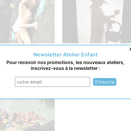
ire Escalade - 5/14 ans -
Anniversaire Marionnettes /
31
Théâtre d’ombres - 5/14 ans -
Newsletter Atelier Enfant
Toulouse 31
199,00 €
5 à 14 ans
200,0
Pour recevoir nos promotions, les nouveaux ateliers,
2h
5 à 14 ans
onsegrives /
inscrivez-vous à la newsletter :
Centre ville / Capitole
onsegrives