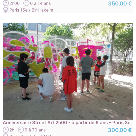
350,00 €
2h00
6 à 14 ans
Paris 15e / Bir-Hakeim
Anniversaire Street Art 2h00 - à partir de 6 ans - Paris 3è
300,00 €
2h
6 à 70 ans