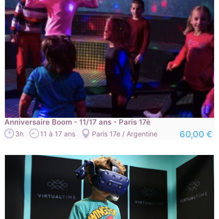
Anniversaire Boom - 11/17 ans - Paris 17è
60,00 €
3h
11 à 17 ans
Paris 17e / Argentine