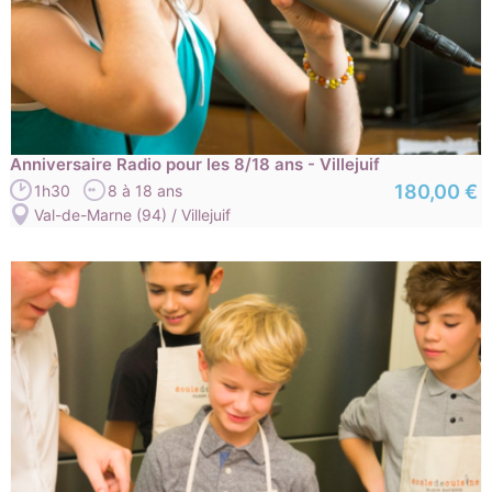
Anniversaire Radio pour les 8/18 ans - Villejuif
180,00 €
1h30
8 à 18 ans
Val-de-Marne (94) / Villejuif