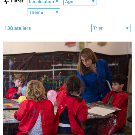
Filtrer
Localisation
Âge
Thème
138 ateliers
Trier