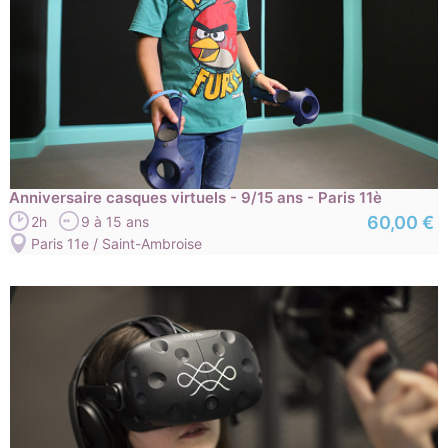
Anniversaire casques virtuels - 9/15 ans - Paris 11è
60,00 €
2h
9 à 15 ans
Paris 11e / Saint-Ambroise