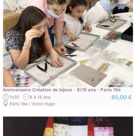
Anniversaire Création de bijoux - 8/16 ans - Paris 16è
65,00 €
1h30
8 à 16 ans
Paris 16e / Victor Hugo