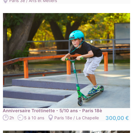
Paris 3e / Arts et Métiers
Anniversaire Trottinette - 5/10 ans - Paris 18è
300,00 €
2h
5 à 10 ans
Paris 18e / La Chapelle