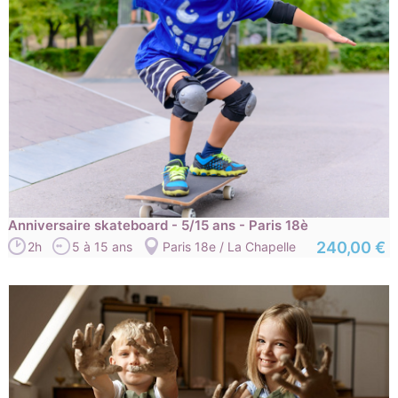
Anniversaire skateboard - 5/15 ans - Paris 18è
240,00 €
2h
5 à 15 ans
Paris 18e / La Chapelle