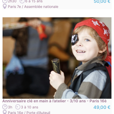
50,00 €
2h30
6 à 15 ans
Paris 7e / Assemblée nationale
Anniversaire clé en main à l’atelier - 3/10 ans - Paris 16è
49,00 €
3h
3 à 10 ans
Paris 16e / Porte d’Auteuil