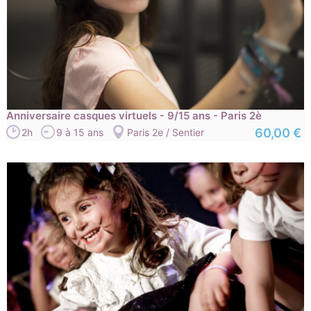
Anniversaire casques virtuels - 9/15 ans - Paris 2è
60,00 €
2h
9 à 15 ans
Paris 2e / Sentier