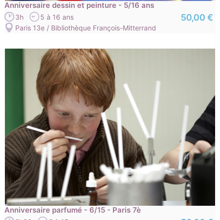
Anniversaire dessin et peinture - 5/16 ans
50,00 €
3h
5 à 16 ans
Paris 13e / Bibliothèque François-Mitterrand
Anniversaire parfumé - 6/15 - Paris 7è