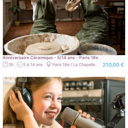
Anniversaire Céramique - 5/14 ans - Paris 18e
210,00 €
2h
5 à 14 ans
Paris 18e / La Chapelle