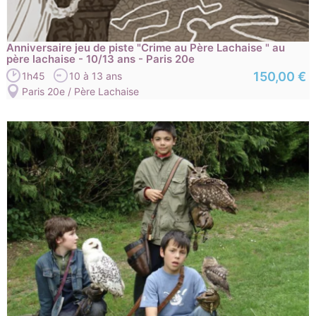
Anniversaire jeu de piste "Crime au Père Lachaise " au
père lachaise - 10/13 ans - Paris 20e
150,00 €
1h45
10 à 13 ans
Paris 20e / Père Lachaise