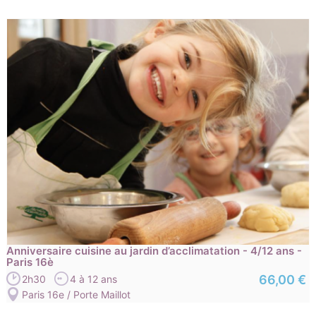
Anniversaire cuisine au jardin d’acclimatation - 4/12 ans -
Paris 16è
66,00 €
2h30
4 à 12 ans
Paris 16e / Porte Maillot