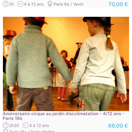
70,00 €
2h
4 à 12 ans
Paris 6e / Vavin
Anniversaire cirque au jardin d’acclimatation - 4/12 ans -
Paris 16è
66,00 €
2h30
4 à 12 ans
Paris 16e / Porte Maillot