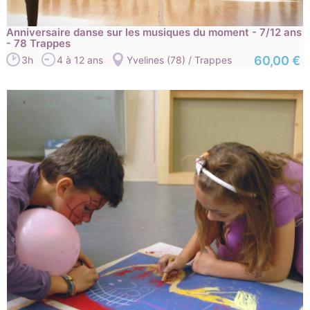
Anniversaire danse sur les musiques du moment - 7/12 ans
- 78 Trappes
60,00 €
3h
4 à 12 ans
Yvelines (78) / Trappes