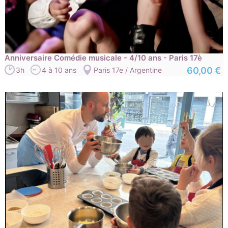
Anniversaire Comédie musicale - 4/10 ans - Paris 17è
60,00 €
3h
4 à 10 ans
Paris 17e / Argentine