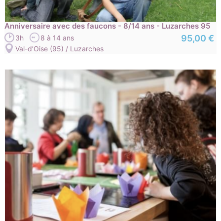
Anniversaire avec des faucons - 8/14 ans - Luzarches 95
95,00 €
3h
8 à 14 ans
Val-d’Oise (95) / Luzarches