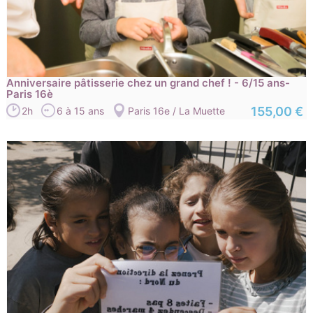
Anniversaire pâtisserie chez un grand chef ! - 6/15 ans-
Paris 16è
155,00 €
2h
6 à 15 ans
Paris 16e / La Muette