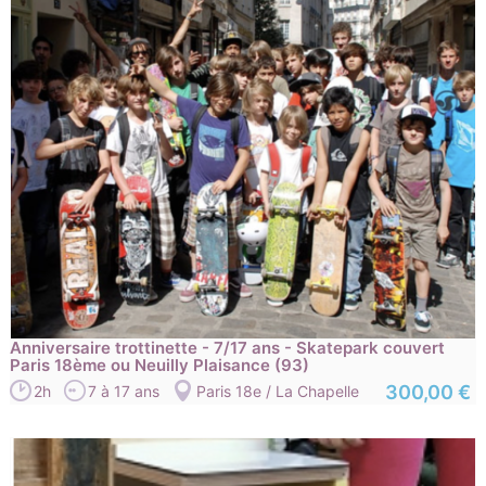
Anniversaire trottinette - 7/17 ans - Skatepark couvert
Paris 18ème ou Neuilly Plaisance (93)
300,00 €
2h
7 à 17 ans
Paris 18e / La Chapelle