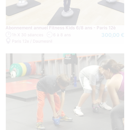
Abonnement annuel Fitness Kids 6/8 ans - Paris 12è
300,00 €
1h X 30 séances
6 à 8 ans
Paris 12e / Daumesnil