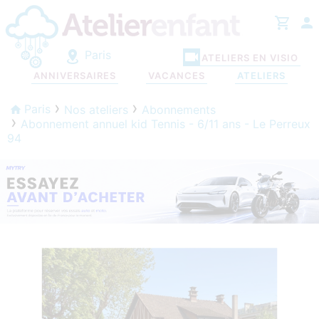
Paris
ATELIERS EN VISIO
ANNIVERSAIRES
VACANCES
ATELIERS
Paris
Nos ateliers
Abonnements
Abonnement annuel kid Tennis - 6/11 ans - Le Perreux
94