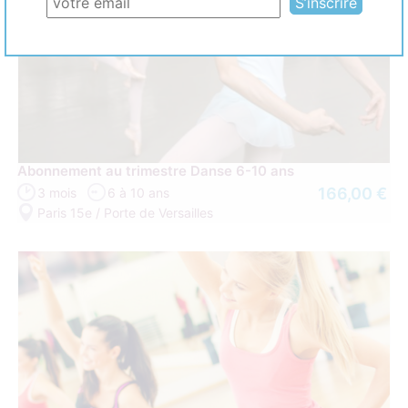
Abonnement au trimestre Danse 6-10 ans
166,00 €
3 mois
6 à 10 ans
Paris 15e / Porte de Versailles