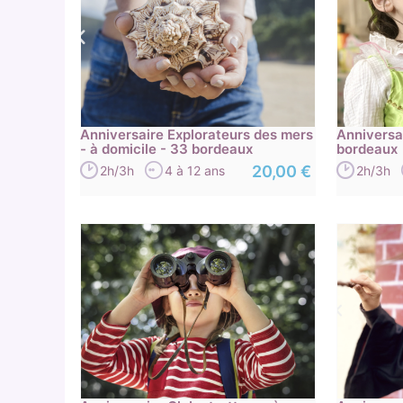
Anniversaire Explorateurs des mers
Anniversai
- à domicile - 33 bordeaux
bordeaux
20,00 €
2h/3h
4 à 12 ans
2h/3h