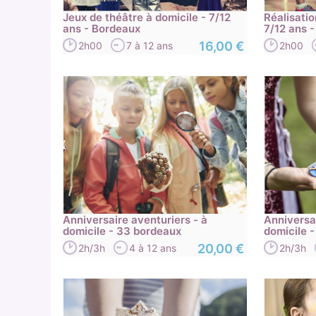
Jeux de théâtre à domicile - 7/12
Réalisatio
ans - Bordeaux
7/12 ans 
16,00 €
2h00
7 à 12 ans
2h00
Anniversaire aventuriers - à
Anniversa
domicile - 33 bordeaux
domicile 
20,00 €
2h/3h
4 à 12 ans
2h/3h