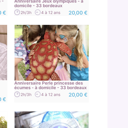
 -
Anniversaire Jeux olympiques - à
domicile - 33 bordeaux
0 €
20,00 €
2h/3h
4 à 12 ans
Anniversaire Perle princesse des
écumes - à domicile - 33 bordeaux
20,00 €
2h/3h
4 à 12 ans
0 €