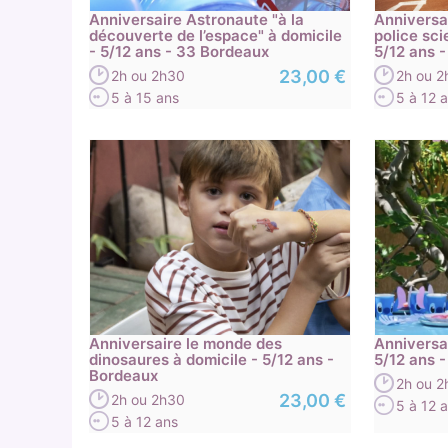
Anniversaire Astronaute "à la
Anniversai
découverte de l’espace" à domicile
police sci
- 5/12 ans - 33 Bordeaux
5/12 ans 
23,00 €
2h ou 2h30
2h ou 
5 à 15 ans
5 à 12 
Anniversaire le monde des
Anniversai
dinosaures à domicile - 5/12 ans -
5/12 ans 
Bordeaux
2h ou 
23,00 €
2h ou 2h30
5 à 12 
5 à 12 ans