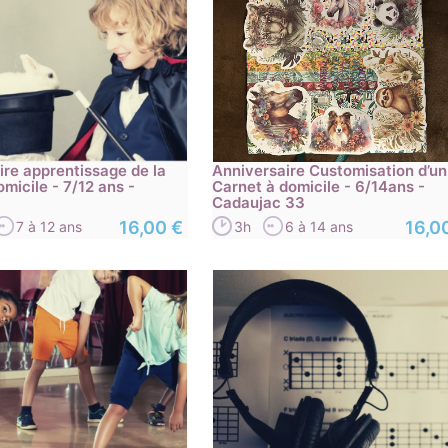
ire apprentissage de la
Anniversaire Customisation d’un
micile - 7/12 ans -
Carnet à domicile - 6/14ans -
Cadaujac 33
16,00 €
16,0
7 à 12 ans
3h
6 à 14 ans