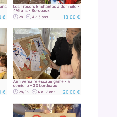
 ans
Les Trésors Enchantés à domicile -
4/6 ans - Bordeaux
0 €
18,00 €
2h
4 à 6 ans
Anniversaire escape game - à
domicile - 33 bordeaux
0 €
20,00 €
2h/3h
4 à 12 ans