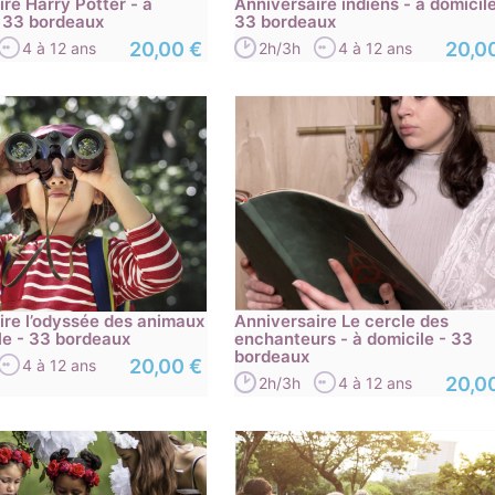
re Harry Potter - à
Anniversaire indiens - à domicile
- 33 bordeaux
33 bordeaux
20,00 €
20,0
4 à 12 ans
2h/3h
4 à 12 ans
ire l’odyssée des animaux
Anniversaire Le cercle des
ile - 33 bordeaux
enchanteurs - à domicile - 33
bordeaux
20,00 €
4 à 12 ans
20,0
2h/3h
4 à 12 ans