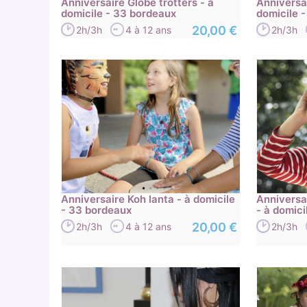
Anniversaire Globe trotters - à
Anniversai
domicile - 33 bordeaux
domicile 
20,00 €
2h/3h
4 à 12 ans
2h/3h
Anniversaire Koh lanta - à domicile
Anniversa
- 33 bordeaux
- à domic
20,00 €
2h/3h
4 à 12 ans
2h/3h