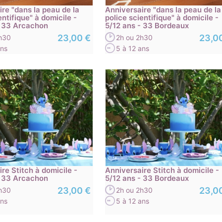
re "dans la peau de la
Anniversaire "dans la peau de la
entifique" à domicile -
police scientifique" à domicile -
- 33 Arcachon
5/12 ans - 33 Bordeaux
23,00 €
23,0
2h30
2h ou 2h30
ans
5 à 12 ans
re Stitch à domicile -
Anniversaire Stitch à domicile -
- 33 Arcachon
5/12 ans - 33 Bordeaux
23,00 €
23,0
2h30
2h ou 2h30
ans
5 à 12 ans