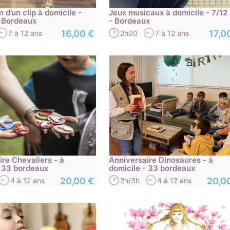
n d’un clip à domicile -
Jeux musicaux à domicile - 7/12
- Bordeaux
- Bordeaux
16,00 €
17,0
7 à 12 ans
2h00
7 à 12 ans
ire Chevaliers - à
Anniversaire Dinosaures - à
- 33 bordeaux
domicile - 33 bordeaux
20,00 €
20,0
4 à 12 ans
2h/3h
4 à 12 ans