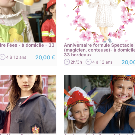
re Fées - à domicile - 33
Anniversaire formule Spectacle
(magicien, conteuse)- à domicile
33 bordeaux
20,00 €
4 à 12 ans
20,0
2h/3h
4 à 12 ans