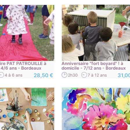
ire PAT PATROUILLE à
Anniversaire "fort boyard" ! à
- 4/6 ans - Bordeaux
domicile - 7/12 ans - Bordeaux
28,50 €
31,0
4 à 6 ans
2h30
7 à 12 ans