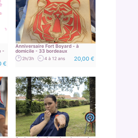
Anniversaire Fort Boyard - à
 -
domicile - 33 bordeaux
20,00 €
2h/3h
4 à 12 ans
0 €